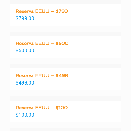
Reserva EEUU – $799
$
799.00
Reserva EEUU – $500
$
500.00
Reserva EEUU – $498
$
498.00
Reserva EEUU – $100
$
100.00