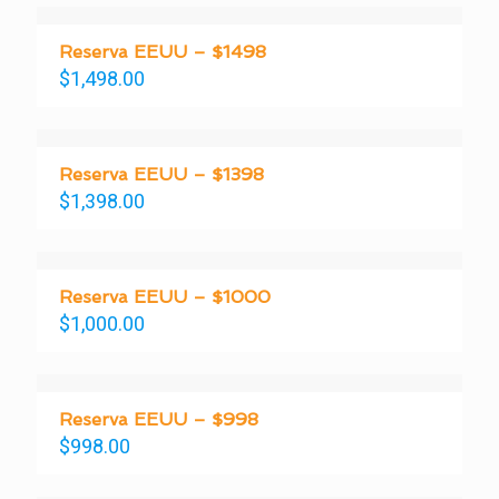
Reserva EEUU – $1498
$
1,498.00
Reserva EEUU – $1398
$
1,398.00
Reserva EEUU – $1000
$
1,000.00
Reserva EEUU – $998
$
998.00